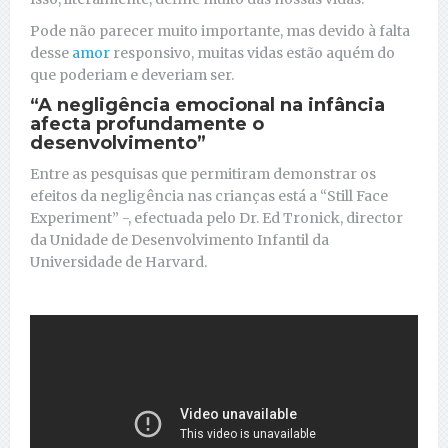
Pode não parecer muito importante, mas devido à falta
desse
amor
responsivo, muitas vidas estão aquém do
que poderiam e deveriam ser.
“A negligência emocional na infância
afecta profundamente o
desenvolvimento”
Entre as pesquisas que permitiram demonstrar os
efeitos da negligência nas crianças está a “Still Face
Experiment” -, efectuada pelo Dr. Ed Tronick, director
da Unidade de Desenvolvimento Infantil da
Universidade de Harvard.