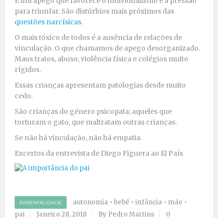
É um apego que favorece o individualismo e a pressão
para triunfar. São distúrbios mais próximos das
questões narcísicas
.
O mais tóxico de todos é a ausência de relações de
vinculação. O que chamamos de apego desorganizado.
Maus tratos, abuso, violência física e colégios muito
rígidos.
Essas crianças apresentam patologias desde muito
cedo.
São crianças do género psicopata; aqueles que
torturam o gato, que maltratam outras crianças.
Se não há vinculação, não há empatia.
Excertos da entrevista de Diego Figuera ao El País
autonomia
•
bebé
•
infância
•
mãe
•
PARENTALIDADE
pai
Janeiro 28, 2018
By Pedro Martins
0