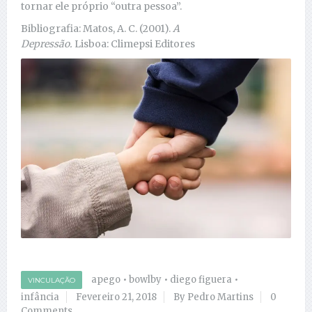
tornar ele próprio “outra pessoa”.
Bibliografia: Matos, A. C. (2001).
A
Depressão.
Lisboa: Climepsi Editores
apego
•
bowlby
•
diego figuera
•
VINCULAÇÃO
infância
Fevereiro 21, 2018
By Pedro Martins
0
Comments