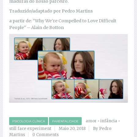
maduras do nosso parceiro.
Traduzido/adaptado por Pedro Martins
a partir de: “Why We’re Compelled to Love Difficult
People” – Alain de Botton
amor
•
infância
•
PSICOLOGIA CLÍNICA
PARENTALIDADE
still face experiment
Maio 20, 2018
By Pedro
Martins
0 Comments