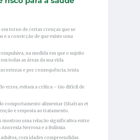
e risco para a saúde
em torno de certas crenças que se
as e a convicção de que existe uma
ompulsiva, na medida em que o sujeito
em todas as áreas da sua vida.
incertezas e por consequência, tenta
 erros, evitam a crítica – tão difícil de
do comportamento alimentar (Shafran et
enção e resposta ao tratamento.
s mostrou uma relação significativa entre
a Anorexia Nervosa e a Bulimia.
s adultos, com idades compreendidas