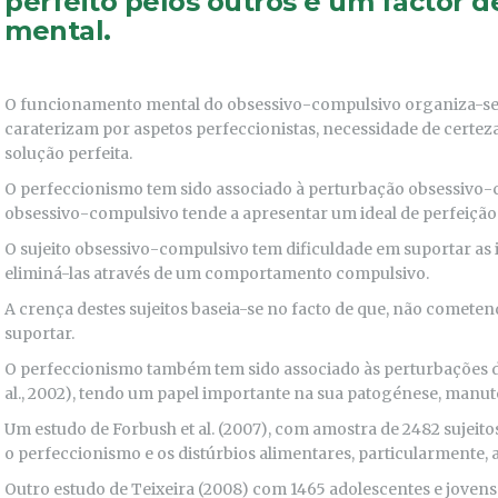
perfeito pelos outros é um factor d
mental.
O funcionamento mental do obsessivo-compulsivo organiza-se 
caraterizam por aspetos perfeccionistas, necessidade de certez
solução perfeita.
O perfeccionismo tem sido associado à perturbação obsessivo-c
obsessivo-compulsivo tende a apresentar um ideal de perfeição 
O sujeito obsessivo-compulsivo tem dificuldade em suportar as 
eliminá-las através de um comportamento compulsivo.
A crença destes sujeitos baseia-se no facto de que, não cometendo
suportar.
O perfeccionismo também tem sido associado às perturbações 
al., 2002), tendo um papel importante na sua patogénese, manut
Um estudo de Forbush et al. (2007), com amostra de 2482 sujeito
o perfeccionismo e os distúrbios alimentares, particularmente, 
Outro estudo de Teixeira (2008) com 1465 adolescentes e joven