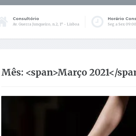
Consultório
Horário Cons
Av. Guerra Junqueiro, n.2, 1º - Lisboa
Seg a Sex 09:00
Mês: <span>Março 2021</spa