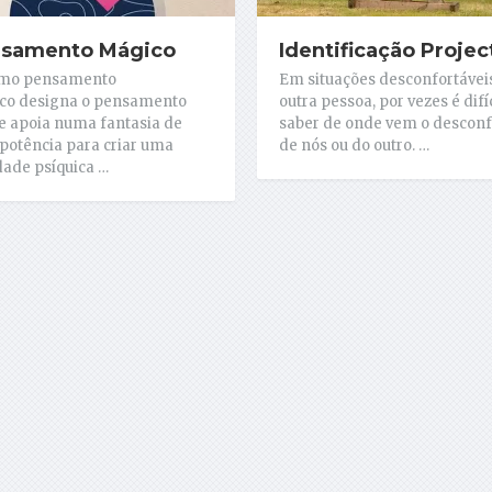
samento Mágico
Identificação Projec
rmo pensamento
Em situações desconfortáve
co designa o pensamento
outra pessoa, por vezes é difíc
e apoia numa fantasia de
saber de onde vem o desconf
otência para criar uma
de nós ou do outro. …
dade psíquica …