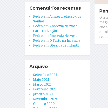
Comentários recentes
Pen
Pedro
em
A Interpretação dos
O te
Sonhos
mági
Pedro
em
Anorexia Nervosa –
que s
Caracterização
omnip
Pedro
em
Anorexia Nervosa
reali
Pedro
em
O Furto na Infância
Pedro
em
Obesidade Infantil
Arquivo
Setembro 2021
Maio 2021
Março 2021
Fevereiro 2021
Janeiro 2021
Novembro 2020
Outubro 2020