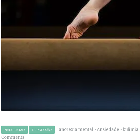
anorexia mental
•
Ansiedade
•
bulimia
NARCISISMO
DEPRESSÃO
Comments