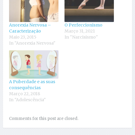
Anorexia Nervosa –
O Perfeccionismo
Caracterização
Março 31, 2021
Maio 23, 2015
In "Narcisismo"
In "Anorexia Nervosa"
A Puberdade e as suas
consequências
Março 22, 2018
In "Adolescência"
Comments for this post are closed.