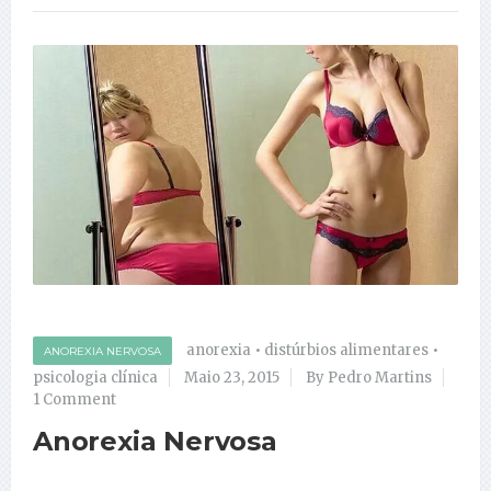
anorexia
•
distúrbios alimentares
•
ANOREXIA NERVOSA
psicologia clínica
Maio 23, 2015
By Pedro Martins
1 Comment
Anorexia Nervosa