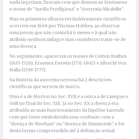
nada ingeriam, fizeram com que dessem ao fenómeno
o nome de “Inedia Prodigiosa” e “Anorexia Mirabilis”.
Mas os primeiros olhares verdadeiramente científicos
ocorrem em 1668 por Thomas Hobbes, ao observar
uma jovem que não comia há 6 meses e à qual não
atribuiu nenhum milagre mas considerou tratar-se de
uma doença.
No seguimento, aparecem os nomes de Cotton Mathes
(1633-1728), Erasmus Darwin (1731-1802) e Allrecht Von
Halla (1708-1777).
Na história da anorexia nervosa há 2 descrições
científicas que servem de marco.
Uma é a de Morton no Sec. XVII e a outra a de Lasègue e
Gull no final do Sec. XIX. Já no Sec. XX a doença era
atribuída ao mau funcionamento da hipófise fazendo
com que fosse estabelecida uma confusão com a
“doença de Sheehan” ou “doença de Simmonds”, e foi
desta forma compreendida até à definição actual.