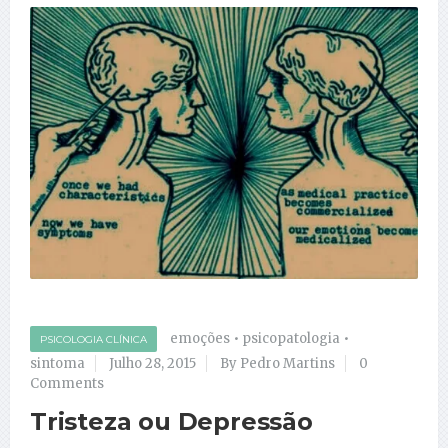
emoções
•
psicopatologia
•
PSICOLOGIA CLÍNICA
sintoma
Julho 28, 2015
By Pedro Martins
0
Comments
Tristeza ou Depressão