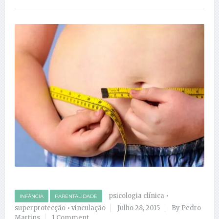
psicologia clínica
•
INFÂNCIA
PARENTALIDADE
superprotecção
•
vinculação
Julho 28, 2015
By Pedro
Martins
1 Comment