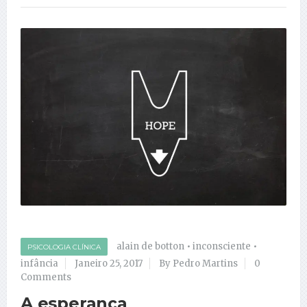
alain de botton
•
inconsciente
•
PSICOLOGIA CLÍNICA
infância
Janeiro 25, 2017
By Pedro Martins
0
Comments
A esperança