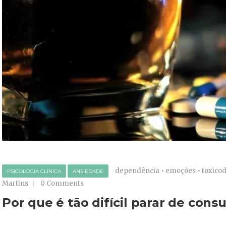
dependência
•
emoções
•
toxico
PSICOLOGIA CLÍNICA
ANSIEDADE
Martins
0 Comments
Por que é tão difícil parar de cons