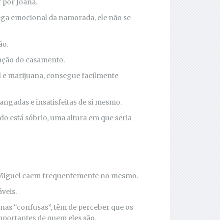
 por Joana.
rega emocional da namorada, ele não se
ão.
lução do casamento.
l e marijuana, consegue facilmente
angadas e insatisfeitas de si mesmo.
do está sóbrio, uma altura em que seria
 e Miguel caem frequentemente no mesmo.
veis.
nas “confusas”, têm de perceber que os
mportantes de quem eles são.