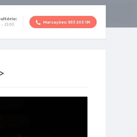
ultório:
Marcações: 933 203 191
 - 21:00
>