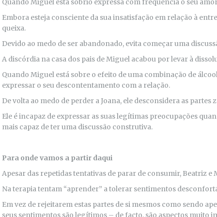
Quando Miguel está sóbrio expressa com frequência o seu amor
Embora esteja consciente da sua insatisfação em relação à ent
queixa.
Devido ao medo de ser abandonado, evita começar uma discuss
A discórdia na casa dos pais de Miguel acabou por levar à disso
Quando Miguel está sobre o efeito de uma combinação de álcoo
expressar o seu descontentamento com a relação.
De volta ao medo de perder a Joana, ele desconsidera as partes z
Ele é incapaz de expressar as suas legítimas preocupações quan
mais capaz de ter uma discussão construtiva.
Para onde vamos a partir daqui
Apesar das repetidas tentativas de parar de consumir, Beatriz
Na terapia tentam “aprender” a tolerar sentimentos desconfortá
Em vez de rejeitarem estas partes de si mesmos como sendo ape
seus sentimentos são legítimos – de facto, são aspectos muito i