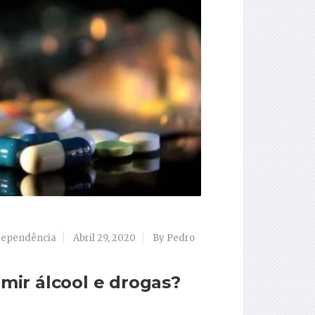
dependência
Abril 29, 2020
By Pedro
umir álcool e drogas?