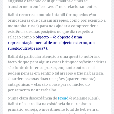
angústia e fazendo com que muitos de nós se
transformem em “escravos” nos relacionamentos.
Balint recorre ao mundo infantil (brinquedos e/ou
brincadeiras que causam arrepios, como por exemplo a
montanha-russa) para nos ajudar a compreender a
existência de duas posições no que diz respeito à
relação como o
objecto – (o objecto é uma
representação mental de um objecto externo, um
sujeito/outro/pessoa*).
Balint dá particular atenção a uma questão notória: o
facto de que para alguns esses brinquedos/brincadeiras
são fonte de intenso prazer, enquanto outros mal
podem pensar em sentir o tal arrepio e frio na barriga.
Guardemos essas duas reacções (aparentemente)
antagónicas – elas são a base para o núcleo do
pensamento neste trabalho.
Numa clara discordância de
Freud
(e Melanie Klein),
Balint não acredita na existência do narcisismo
primário, ou seja, o investimento total do bebé em si