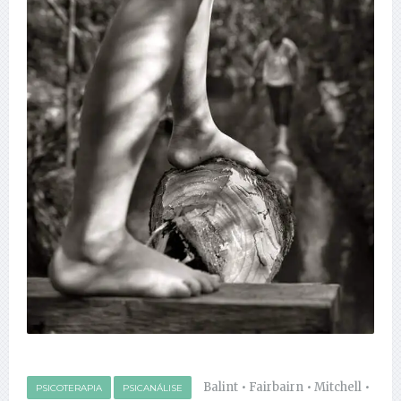
Balint
•
Fairbairn
•
Mitchell
•
PSICOTERAPIA
PSICANÁLISE