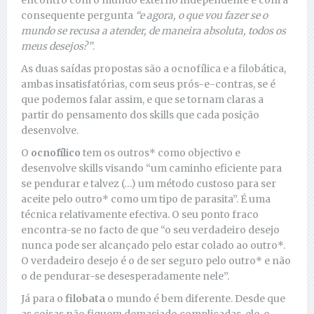
encontro com o mundo externo independente e com a
consequente pergunta
“e agora, o que vou fazer se o
mundo se recusa a atender, de maneira absoluta, todos os
meus desejos?”
.
As duas saídas propostas são a ocnofílica e a filobática,
ambas insatisfatórias, com seus prós-e-contras, se é
que podemos falar assim, e que se tornam claras a
partir do pensamento dos skills que cada posição
desenvolve.
O
ocnofílico
tem os outros* como objectivo e
desenvolve skills visando “um caminho eficiente para
se pendurar e talvez (…) um método custoso para ser
aceite pelo outro* como um tipo de parasita”. É uma
técnica relativamente efectiva. O seu ponto fraco
encontra-se no facto de que “o seu verdadeiro desejo
nunca pode ser alcançado pelo estar colado ao outro*.
O verdadeiro desejo é o de ser seguro pelo outro* e não
o de pendurar-se desesperadamente nele”.
Já para o
filobata
o mundo é bem diferente. Desde que