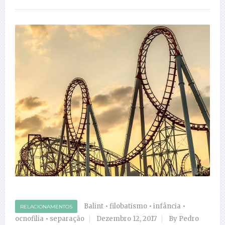
Balint
•
filobatismo
•
infância
•
RELACIONAMENTOS
ocnofilia
•
separação
Dezembro 12, 2017
By Pedro