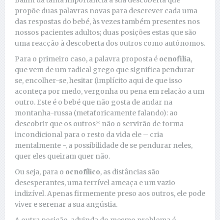
Balint dá tanta importância à sua descoberta que
propõe duas palavras novas para descrever cada uma
das respostas do bebé, às vezes também presentes nos
nossos pacientes adultos; duas posições estas que são
uma reacção à descoberta dos outros como autónomos.
Para o primeiro caso, a palavra proposta é
ocnofilia
,
que vem de um radical grego que significa pendurar-
se, encolher-se, hesitar (implícito aqui de que isso
aconteça por medo, vergonha ou pena em relação a um
outro. Este é o bebé que não gosta de andar na
montanha-russa (metaforicamente falando): ao
descobrir que os outros* não o servirão de forma
incondicional para o resto da vida ele – cria
mentalmente -, a possibilidade de se pendurar neles,
quer eles queiram quer não.
Ou seja, para o
ocnofílico
, as distâncias são
desesperantes, uma terrível ameaça e um vazio
indizível. Apenas firmemente preso aos outros, ele pode
viver e serenar a sua angústia.