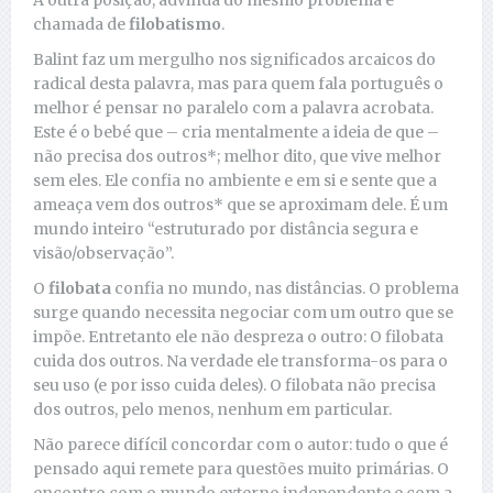
A outra posição, advinda do mesmo problema é
chamada de
filobatismo
.
Balint faz um mergulho nos significados arcaicos do
radical desta palavra, mas para quem fala português o
melhor é pensar no paralelo com a palavra acrobata.
Este é o bebé que – cria mentalmente a ideia de que –
não precisa dos outros*; melhor dito, que vive melhor
sem eles. Ele confia no ambiente e em si e sente que a
ameaça vem dos outros* que se aproximam dele. É um
mundo inteiro “estruturado por distância segura e
visão/observação”.
O
filobata
confia no mundo, nas distâncias. O problema
surge quando necessita negociar com um outro que se
impõe. Entretanto ele não despreza o outro: O filobata
cuida dos outros. Na verdade ele transforma-os para o
seu uso (e por isso cuida deles). O filobata não precisa
dos outros, pelo menos, nenhum em particular.
Não parece difícil concordar com o autor: tudo o que é
pensado aqui remete para questões muito primárias. O