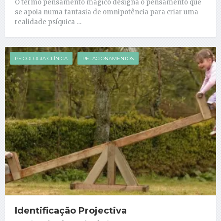
O termo pensamento mágico designa o pensamento que
se apoia numa fantasia de omnipotência para criar uma
realidade psíquica …
PSICOLOGIA CLÍNICA
RELACIONAMENTOS
Identificação Projectiva