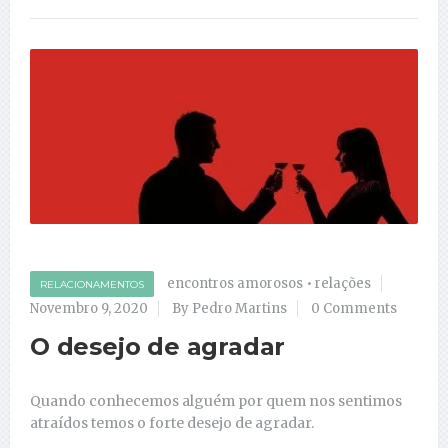
encontros amorosos
•
relações
RELACIONAMENTOS
Novembro 9, 2020
By Pedro Martins
0 Comments
O desejo de agradar
Quando conhecemos alguém por quem nos sentimos
atraídos temos o forte desejo de agradar.