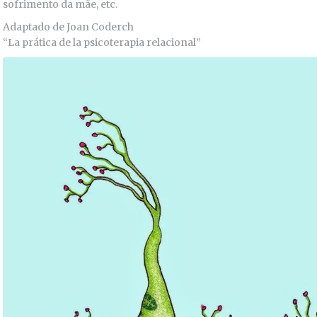
sofrimento da mãe, etc.
Adaptado de Joan Coderch
“La prática de la psicoterapia relacional”