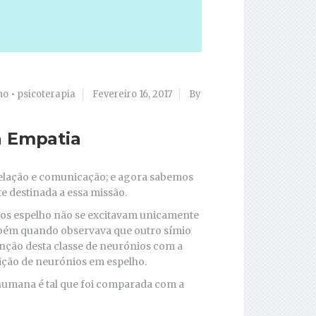
ho
•
psicoterapia
Fevereiro 16, 2017
By
à Empatia
relação e comunicação; e agora sabemos
e destinada a essa missão.
ios espelho não se excitavam unicamente
mbém quando observava que outro símio
unção desta classe de neurónios com a
nição de neurónios em espelho.
humana é tal que foi comparada com a