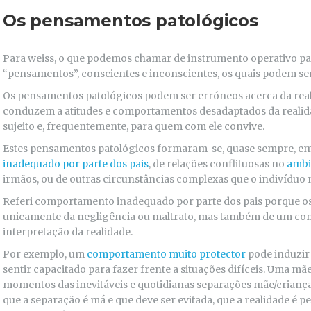
Os pensamentos patológicos
Para weiss, o que podemos chamar de instrumento operativo par
“pensamentos”, conscientes e inconscientes, os quais podem ser
Os pensamentos patológicos podem ser erróneos acerca da real
conduzem a atitudes e comportamentos desadaptados da realida
sujeito e, frequentemente, para quem com ele convive.
Estes pensamentos patológicos formaram-se, quase sempre, e
inadequado por parte dos pais
, de relações conflituosas no
ambi
irmãos, ou de outras circunstâncias complexas que o indivíduo 
Referi comportamento inadequado por parte dos pais porque o
unicamente da negligência ou maltrato, mas também de um c
interpretação da realidade.
Por exemplo, um
comportamento muito protector
pode induzir
sentir capacitado para fazer frente a situações difíceis. Uma m
momentos das inevitáveis e quotidianas separações mãe/crianç
que a separação é má e que deve ser evitada, que a realidade é p