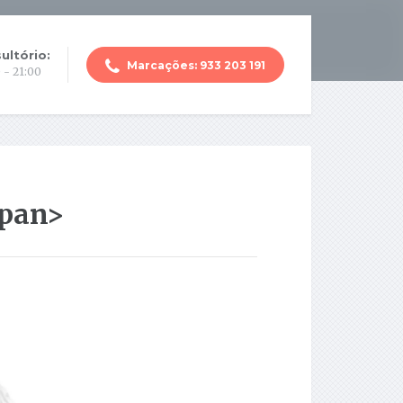
ultório:
Marcações: 933 203 191
 - 21:00
span>