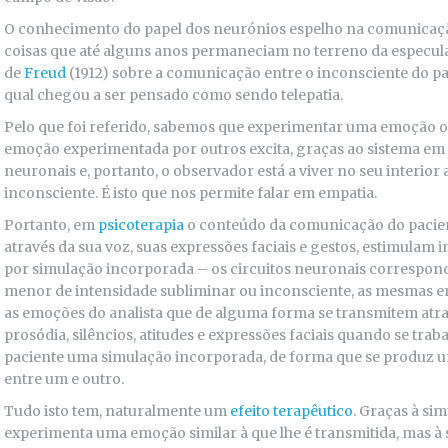
O conhecimento do papel dos neurónios espelho na comunica
coisas que até alguns anos permaneciam no terreno da especulaç
de
Freud
(1912) sobre a comunicação entre o inconsciente do pac
qual chegou a ser pensado como sendo telepatia.
Pelo que foi referido, sabemos que experimentar uma emoção 
emoção experimentada por outros excita, graças ao sistema em 
neuronais e, portanto, o observador está a viver no seu interi
inconsciente. É isto que nos permite falar em empatia.
Portanto, em
psicoterapia
o conteúdo da comunicação do pacien
através da sua voz, suas expressões faciais e gestos, estimulam
por simulação incorporada – os circuitos neuronais corresponde
menor de intensidade subliminar ou inconsciente, as mesmas e
as emoções do analista que de alguma forma se transmitem atrav
prosódia, silêncios, atitudes e expressões faciais quando se tr
paciente uma simulação incorporada, de forma que se produz 
entre um e outro.
Tudo isto tem, naturalmente um
efeito terapêutico
. Graças à si
experimenta uma emoção similar à que lhe é transmitida, mas à 