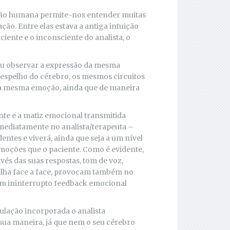
ção humana permite-nos entender muitas
ão. Entre elas estava a antiga intuição
iente e o inconsciente do analista, o
ou observar a expressão da mesma
espelho do cérebro, os mesmos circuitos
or a mesma emoção, ainda que de maneira
te e a matiz emocional transmitida
 imediatamente no analista/terapeuta –
ntes e viverá, ainda que seja a um nível
moções que o paciente. Como é evidente,
és das suas respostas, tom de voz,
abalha face a face, provocam também no
um ininterrupto feedback emocional
mulação incorporada o analista
sua maneira, já que nem o seu cérebro