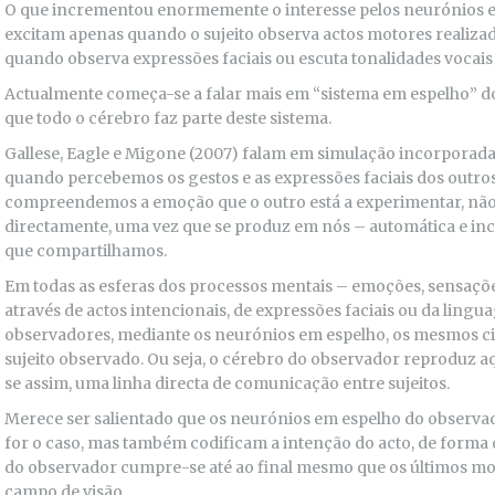
O que incrementou enormemente o interesse pelos neurónios em 
excitam apenas quando o sujeito observa actos motores realiz
quando observa expressões faciais ou escuta tonalidades voca
Actualmente começa-se a falar mais em “sistema em espelho” d
que todo o cérebro faz parte deste sistema.
Gallese, Eagle e Migone (2007) falam em simulação incorporad
quando percebemos os gestos e as expressões faciais dos outros
compreendemos a emoção que o outro está a experimentar, não 
directamente, uma vez que se produz em nós – automática e i
que compartilhamos.
Em todas as esferas dos processos mentais – emoções, sensaçõe
através de actos intencionais, de expressões faciais ou da lingu
observadores, mediante os neurónios em espelho, os mesmos ci
sujeito observado. Ou seja, o cérebro do observador reproduz aq
se assim, uma linha directa de comunicação entre sujeitos.
Merece ser salientado que os neurónios em espelho do observa
for o caso, mas também codificam a intenção do acto, de form
do observador cumpre-se até ao final mesmo que os últimos m
campo de visão.