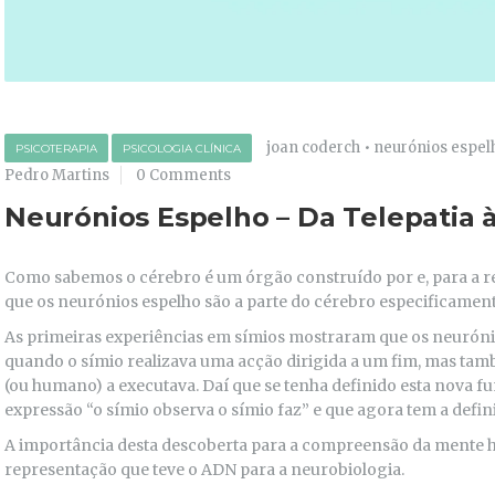
joan coderch
•
neurónios espel
PSICOTERAPIA
PSICOLOGIA CLÍNICA
Pedro Martins
0 Comments
Neurónios Espelho – Da Telepatia 
Como sabemos o cérebro é um órgão construído por e, para a 
que os neurónios espelho são a parte do cérebro especificament
As primeiras experiências em símios mostraram que os neurón
quando o símio realizava uma acção dirigida a um fim, mas ta
(ou humano) a executava. Daí que se tenha definido esta nova f
expressão “o símio observa o símio faz” e que agora tem a defi
A importância desta descoberta para a compreensão da mente 
representação que teve o ADN para a neurobiologia.