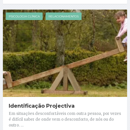
PSICOLOGIA CLÍNICA
RELACIONAMENTOS
Identificação Projectiva
Em situações desconfortáveis com outra pessoa, por vezes
é difícil saber de onde vem o desconforto, de nós ou do
outro. …