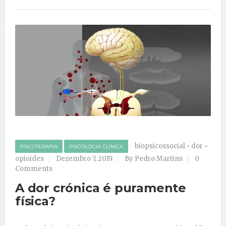
biopsicossocial
•
dor
•
PSICOTERAPIA
PSICOLOGIA CLÍNICA
opioides
Dezembro 7, 2019
By Pedro Martins
0
Comments
A dor crónica é puramente
física?