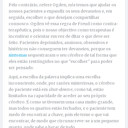
Pelo contrário, refere Ogden, nós temos que ajudar os
nossos pacientes a expandir os seus devaneios e, em
seguida, escolher o que desejam compartilhar
connosco. Ogden vê essa regra de Freud como contra-
terapêutica, pois o nosso objectivo como terapeutas é
incentivar e orientar em vez de ditar o que deve ser
feito. Pacientes deprimidos, ansiosos, obsessivos e
histéricos não conseguem ter devaneios, porque os
sintomas
sequestraram o seu cérebro de tal forma que
eles estão restringidos no que “escolher” para poder
ser pensado.
Aqui, a escolha da palavra implica uma escolha
inconsciente, onde, por razões misteriosas, o cérebro
do paciente está em
shut-down
e, como tal, estão
limitados na capacidade de aceder ao seu próprio
cérebro. É como se tivessem uma casa muito grande,
mas todos os quartos estão fechados, e o paciente tem
medo de encontrar a chave, pois ele teme o que vai
encontrar, de modo que circunscreve-se a um pequeno
quarto, onde sabe o lugar de tudo.