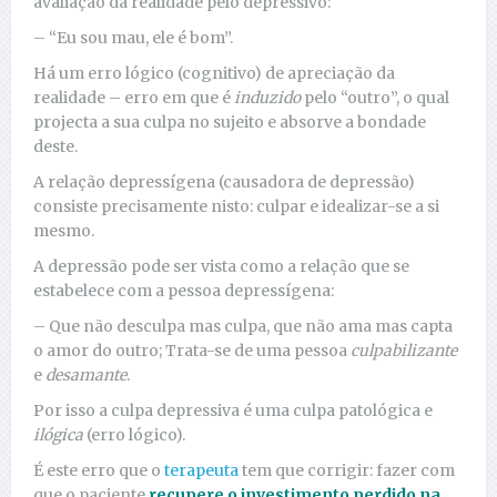
avaliação da realidade pelo depressivo:
– “Eu sou mau, ele é bom”.
Há um erro lógico (cognitivo) de apreciação da
realidade – erro em que é
induzido
pelo “outro”, o qual
projecta a sua culpa no sujeito e absorve a bondade
deste.
A relação depressígena (causadora de depressão)
consiste precisamente nisto: culpar e idealizar-se a si
mesmo.
A depressão pode ser vista como a relação que se
estabelece com a pessoa depressígena:
– Que não desculpa mas culpa, que não ama mas capta
o amor do outro; Trata-se de uma pessoa
culpabilizante
e
desamante
.
Por isso a culpa depressiva é uma culpa patológica e
ilógica
(erro lógico).
É este erro que o
terapeuta
tem que corrigir: fazer com
que o paciente
recupere o investimento perdido na