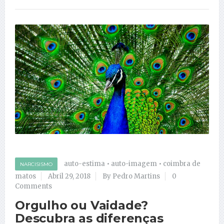
auto-estima
•
auto-imagem
•
coimbra de
NARCISISMO
matos
Abril 29, 2018
By Pedro Martins
0
Comments
Orgulho ou Vaidade?
Descubra as diferenças