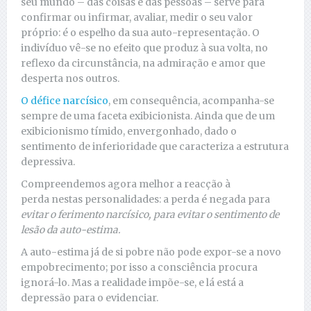
seu mundo – das coisas e das pessoas – serve para
confirmar ou infirmar, avaliar, medir o seu valor
próprio: é o espelho da sua auto-representação. O
indivíduo vê-se no efeito que produz à sua volta, no
reflexo da circunstância, na admiração e amor que
desperta nos outros.
O défice narcísico
, em consequência, acompanha-se
sempre de uma faceta exibicionista. Ainda que de um
exibicionismo tímido, envergonhado, dado o
sentimento de inferioridade que caracteriza a estrutura
depressiva.
Compreendemos agora melhor a reacção à
perda nestas personalidades: a perda é negada para
evitar o ferimento narcísico, para evitar o sentimento de
lesão da auto-estima.
A auto-estima já de si pobre não pode expor-se a novo
empobrecimento; por isso a consciência procura
ignorá-lo. Mas a realidade impõe-se, e lá está a
depressão para o evidenciar.