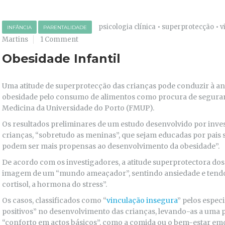
psicologia clínica
•
superprotecção
•
v
INFÂNCIA
PARENTALIDADE
Martins
1 Comment
Obesidade Infantil
Uma atitude de superprotecção das crianças pode conduzir à a
obesidade pelo consumo de alimentos como procura de segura
Medicina da Universidade do Porto (FMUP).
Os resultados preliminares de um estudo desenvolvido por inv
crianças, “sobretudo as meninas”, que sejam educadas por pais 
podem ser mais propensas ao desenvolvimento da obesidade”.
De acordo com os investigadores, a atitude superprotectora dos 
imagem de um “mundo ameaçador”, sentindo ansiedade e tend
cortisol, a hormona do stress”.
Os casos, classificados como “
vinculação insegura
” pelos especi
positivos” no desenvolvimento das crianças, levando-as a uma 
“conforto em actos básicos”, como a comida ou o bem-estar emo