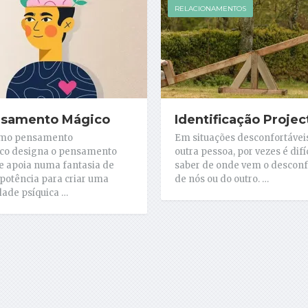
RELACIONAMENTOS
samento Mágico
Identificação Projec
rmo pensamento
Em situações desconfortáve
co designa o pensamento
outra pessoa, por vezes é difíc
e apoia numa fantasia de
saber de onde vem o desconf
otência para criar uma
de nós ou do outro. …
dade psíquica …