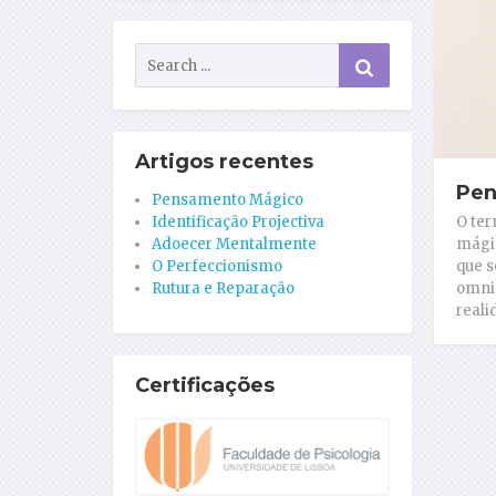
Artigos recentes
Pen
Pensamento Mágico
O te
Identificação Projectiva
mági
Adoecer Mentalmente
que s
O Perfeccionismo
omnip
Rutura e Reparação
reali
Certificações