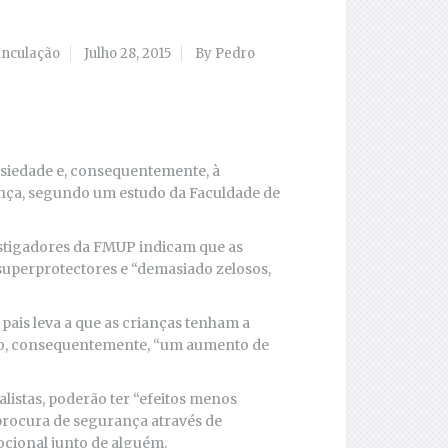
inculação
Julho 28, 2015
By Pedro
nsiedade e, consequentemente, à
nça, segundo um estudo da Faculdade de
estigadores da FMUP indicam que as
superprotectores e “demasiado zelosos,
pais leva a que as crianças tenham a
o, consequentemente, “um aumento de
alistas, poderão ter “efeitos menos
procura de segurança através de
cional junto de alguém.