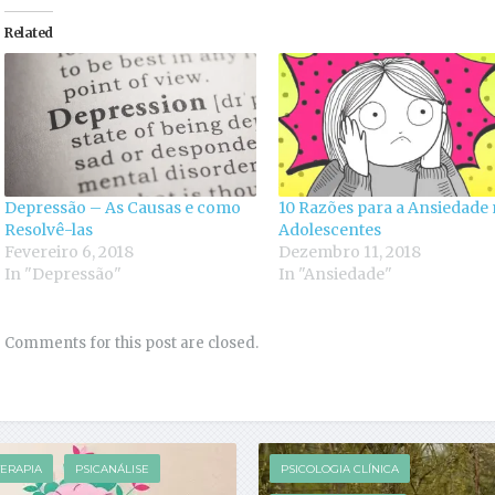
Related
Depressão – As Causas e como
10 Razões para a Ansiedade
Resolvê-las
Adolescentes
Fevereiro 6, 2018
Dezembro 11, 2018
In "Depressão"
In "Ansiedade"
Comments for this post are closed.
TERAPIA
PSICANÁLISE
PSICOLOGIA CLÍNICA