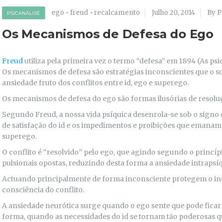
ego
•
freud
•
recalcamento
Julho 20, 2014
By P
PSICANÁLISE
Os Mecanismos de Defesa do Ego
Freud
utiliza pela primeira vez o termo “defesa” em 1894 (As ps
Os mecanismos de defesa são estratégias inconscientes que o suj
ansiedade fruto dos conflitos entre id, ego e superego.
Os mecanismos de defesa do ego são formas ilusórias de resoluç
Segundo Freud, a nossa vida psíquica desenrola-se sob o signo d
de satisfação do id e os impedimentos e proibições que emanam 
superego.
O conflito é “resolvido” pelo ego, que agindo segundo o princípi
pulsionais opostas, reduzindo desta forma a ansiedade intrapsíq
Actuando principalmente de forma inconsciente protegem o in
consciência do conflito.
A ansiedade neurótica surge quando o ego sente que pode ficar 
forma, quando as necessidades do id se tornam tão poderosas q