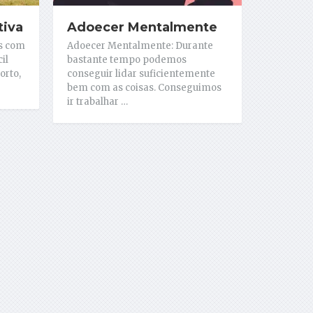
tiva
Adoecer Mentalmente
is com
Adoecer Mentalmente: Durante
il
bastante tempo podemos
orto,
conseguir lidar suficientemente
bem com as coisas. Conseguimos
ir trabalhar …