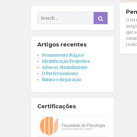
Pen
O te
mági
que s
omnip
Artigos recentes
reali
Pensamento Mágico
Identificação Projectiva
Adoecer Mentalmente
O Perfeccionismo
Rutura e Reparação
Certificações