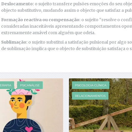
Deslocamento:
o sujeito transfere pulsões emoções do seu obj
objecto substitutivo, mudando assim o objecto que satisfaz a pul
Formação reactiva ou compensação:
o sujeito “resolve o confl
consideradas inaceitáveis apresentando comportamentos oposto
extremamente amável com alguém que odeia.
Sublimação:
o sujeito substitui a satisfação pulsional por algo s
de sublimação implica que o objecto de substituição satisfaça o s
TERAPIA
PSICANÁLISE
PSICOLOGIA CLÍNICA
RELACIONAMENTOS