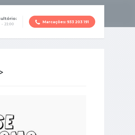
ultório:
Marcações: 933 203 191
 - 21:00
>