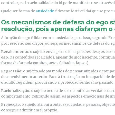
controlar, e a irracionalidade do id pode manifestar-se atrav
Qualquer forma de
ansiedade
é desconfortável daí que se procur
Os mecanismos de defesa do ego sã
resolução, pois apenas disfarçam o 
A função do ego é lidar com a ansiedade, para isso, segundo Fre
processos ao seu dispor, ou seja, os mecanismos de defesa do eg
Recalcamento:
o sujeito envia para o id as pulsões desejos e s
ego. Os conteúdos recalcados, apesar de inconsciente, continu
forma disfarçada (sonhos, actos falhados, lapsos).
Regressão:
o sujeito adopta modos de pensar, atitudes e compo
desenvolvimento anterior. Face à frustração ou incapacidade de
o adulto regridem, procurando a protecção sentida no passado.
Racionalização:
o sujeito oculta de si e do outro as verdadeiras 
comportamento, retirando assim, os aspectos emocionais de um
Projecção:
o sujeito atribui a outros (sociedade, pessoas, objecto
consegue admitir em si próprio.