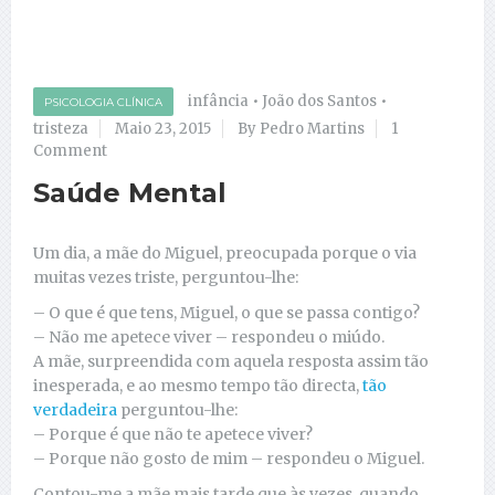
infância
•
João dos Santos
•
PSICOLOGIA CLÍNICA
tristeza
Maio 23, 2015
By Pedro Martins
1
Comment
Saúde Mental
Um dia, a mãe do Miguel, preocupada porque o via
muitas vezes triste, perguntou-lhe:
– O que é que tens, Miguel, o que se passa contigo?
– Não me apetece viver – respondeu o miúdo.
A mãe, surpreendida com aquela resposta assim tão
inesperada, e ao mesmo tempo tão directa,
tão
verdadeira
perguntou-lhe:
– Porque é que não te apetece viver?
– Porque não gosto de mim – respondeu o Miguel.
Contou-me a mãe mais tarde que às vezes, quando