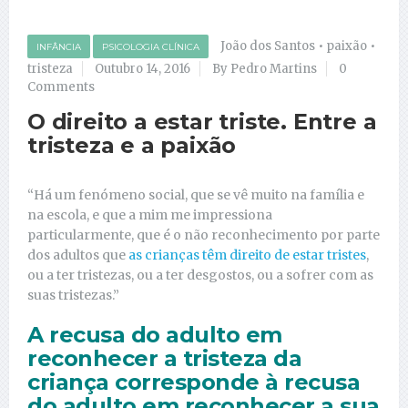
João dos Santos
•
paixão
•
INFÂNCIA
PSICOLOGIA CLÍNICA
tristeza
Outubro 14, 2016
By Pedro Martins
0
Comments
O direito a estar triste. Entre a
tristeza e a paixão
“Há um fenómeno social, que se vê muito na família e
na escola, e que a mim me impressiona
particularmente, que é o não reconhecimento por parte
dos adultos que
as crianças têm direito de estar tristes
,
ou a ter tristezas, ou a ter desgostos, ou a sofrer com as
suas tristezas.”
A recusa do adulto em
reconhecer a tristeza da
criança corresponde à recusa
do adulto em reconhecer a sua