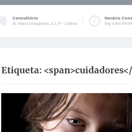
Consultório
Horário Cons
Av. Guerra Junqueiro, n.2, 1º - Lisboa
Seg a Sex 09:00
Etiqueta: <span>cuidadores<