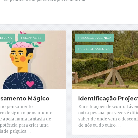
TERAPIA
PSICANÁLISE
PSICOLOGIA CLÍNICA
RELACIONAMENTOS
samento Mágico
Identificação Projec
rmo pensamento
Em situações desconfortáve
co designa o pensamento
outra pessoa, por vezes é difíc
e apoia numa fantasia de
saber de onde vem o desconf
otência para criar uma
de nós ou do outro. …
dade psíquica …