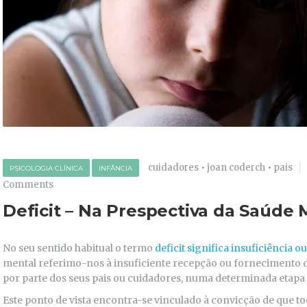
cuidadores
•
joan coderch
•
pais
PSICOLOGIA CLÍNICA
INFÂNCIA
Comments
Deficit – Na Prespectiva da Saúde 
No seu sentido habitual o termo
deficit significa insuficiência o
mental referimo-nos à insuficiente recepção ou fornecimento de
por parte dos seus pais ou cuidadores, numa determinada etapa e
Este ponto de vista encontra-se vinculado à convicção de que to