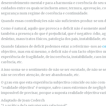
desenvolvimento mental e para a harmonia e coerência do seu s
cuidados entre os quais se incluem amor, ternura, aprovação, con
segurança num regime de coerência e continuidade.
Quando essas contribuições não são suficientes produz-se um de
Como é natural, aquilo que provoca o deficit não é somente ausên
também a presença do que é prejudicial, que é negativo: ódio, ag
desleixo, maus tratos físicos, patologia dos pais, instabilidade, etc
Quando falamos de deficit podemos estar a referirmo-nos ao
co
objectivo, mas em si mesmo, o deficit não é um facto objectivo m
experiência de fragilidade, de incoerência, instabilidade, caos 
carência, etc.
A isso soma-se o sentimento de não se ser escutado, de não se s
não se receber atenção, de ser abandonado, etc.
O grau em que esta experiência subjectiva coincide ou não co
“realidade objectiva” é sempre, salvo casos extremos de negligê
impossível de precisar, porque a suposta realidade objectiva v
Adaptado de Joan Coderch
“La prática de la psicoterapia relacional”