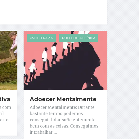
PSICOTERAPIA
PSICOLOGIA CLÍNICA
tiva
Adoecer Mentalmente
is com
Adoecer Mentalmente: Durante
il
bastante tempo podemos
orto,
conseguir lidar suficientemente
bem com as coisas. Conseguimos
ir trabalhar …