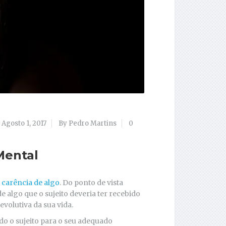
Agosto 1, 2017
By Pedro Martins
0
Mental
u carência de algo
. Do ponto de vista
 algo que o sujeito deveria ter recebido
volutiva da sua vida.
do o sujeito para o seu adequado