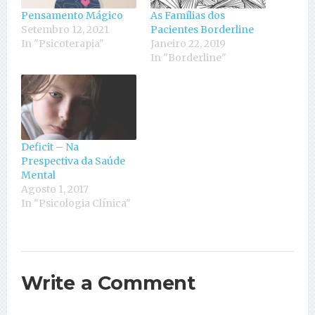
Pensamento Mágico
As Famílias dos
Setembro 12, 2021
Pacientes Borderline
In "Psicoterapia"
Janeiro 22, 2019
In "Borderline"
Deficit – Na
Prespectiva da Saúde
Mental
Agosto 1, 2017
In "Psicologia Clínica"
Write a Comment