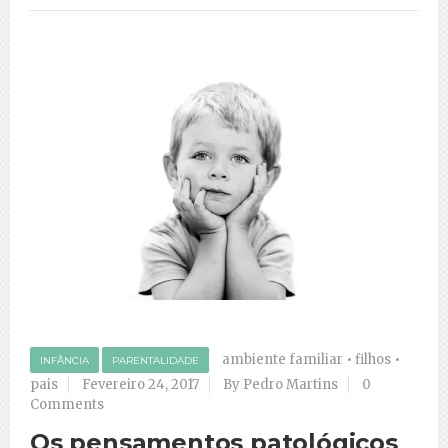
ambiente familiar
•
filhos
•
INFÂNCIA
PARENTALIDADE
pais
Fevereiro 24, 2017
By Pedro Martins
0
Comments
Os pensamentos patológicos