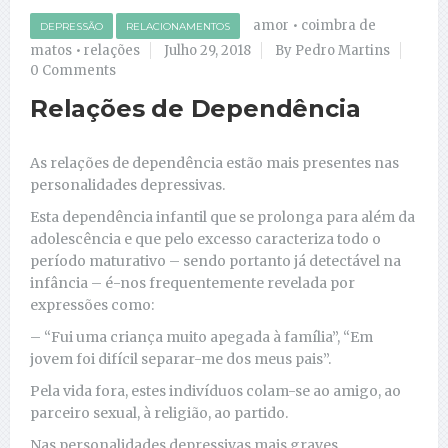
amor
•
coimbra de
DEPRESSÃO
RELACIONAMENTOS
matos
•
relações
Julho 29, 2018
By Pedro Martins
0 Comments
Relações de Dependência
As relações de dependência estão mais presentes nas
personalidades depressivas.
Esta dependência infantil que se prolonga para além da
adolescência e que pelo excesso caracteriza todo o
período maturativo – sendo portanto já detectável na
infância – é-nos frequentemente revelada por
expressões como:
– “Fui uma criança muito apegada à família”, “Em
jovem foi difícil separar-me dos meus pais”.
Pela vida fora, estes indivíduos colam-se ao amigo, ao
parceiro sexual, à religião, ao partido.
Nas personalidades depressivas mais graves