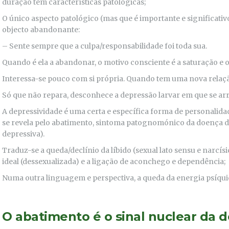
duração tem características patológicas;
O único aspecto patológico (mas que é importante e significativ
objecto abandonante:
– Sente sempre que a culpa/responsabilidade foi toda sua.
Quando é ela a abandonar, o motivo consciente é a saturação e o
Interessa-se pouco com si própria. Quando tem uma nova rela
Só que não repara, desconhece a depressão larvar em que se arr
A depressividade é uma certa e específica forma de personalidad
se revela pelo abatimento, sintoma patognomónico da doença d
depressiva).
Traduz-se a queda/declínio da líbido (sexual lato sensu e narcís
ideal (dessexualizada) e a ligação de aconchego e dependência;
Numa outra linguagem e perspectiva, a queda da energia psíquica
O abatimento é o sinal nuclear da 