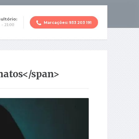
ultório:
Marcações: 933 203 191
 - 21:00
matos</span>