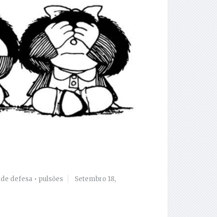
de defesa
•
pulsões
Setembro 18,