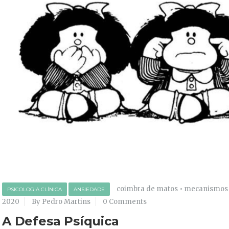
coimbra de matos
•
mecanismos 
PSICOLOGIA CLÍNICA
ANSIEDADE
2020
By Pedro Martins
0 Comments
A Defesa Psíquica