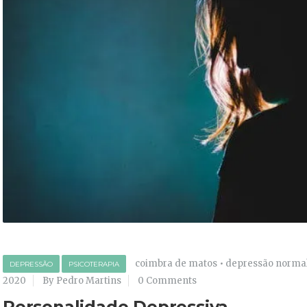
coimbra de matos
•
depressão norma
DEPRESSÃO
PSICOTERAPIA
2020
By Pedro Martins
0 Comments
Personalidade Depressiva