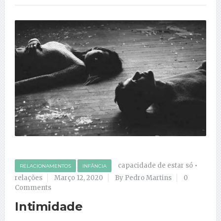
capacidade de estar só
•
RELACIONAMENTOS
INFÂNCIA
relações
Março 12, 2020
By Pedro Martins
0
Comments
Intimidade