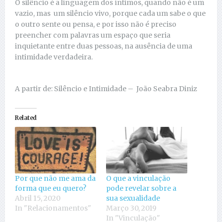
O silêncio é a linguagem dos íntimos, quando não é um
vazio, mas um silêncio vivo, porque cada um sabe o que
o outro sente ou pensa, e por isso não é preciso
preencher com palavras um espaço que seria
inquietante entre duas pessoas, na ausência de uma
intimidade verdadeira.
A partir de: Silêncio e Intimidade – João Seabra Diniz
Related
Por que não me ama da
O que a vinculação
forma que eu quero?
pode revelar sobre a
Abril 15, 2020
sua sexualidade
In "Relacionamentos"
Março 30, 2019
In "Vinculação"