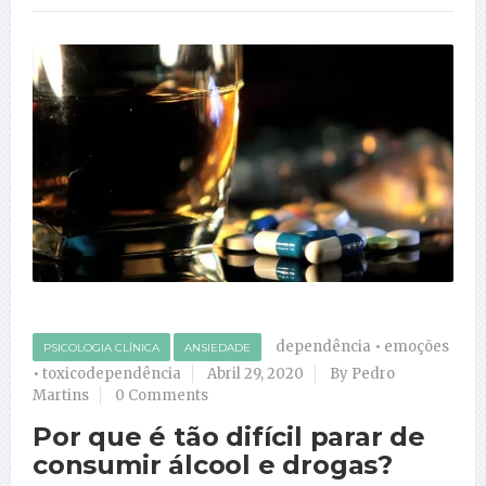
dependência
•
emoções
PSICOLOGIA CLÍNICA
ANSIEDADE
•
toxicodependência
Abril 29, 2020
By Pedro
Martins
0 Comments
Por que é tão difícil parar de
consumir álcool e drogas?