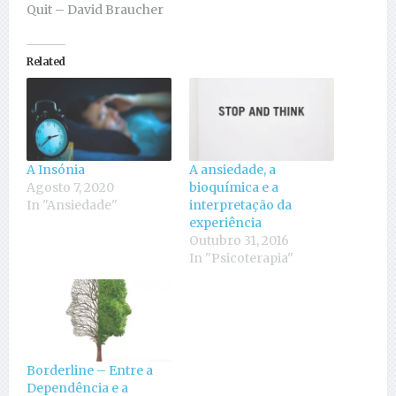
Quit – David Braucher
Related
A Insónia
A ansiedade, a
Agosto 7, 2020
bioquímica e a
In "Ansiedade"
interpretação da
experiência
Outubro 31, 2016
In "Psicoterapia"
Borderline – Entre a
Dependência e a