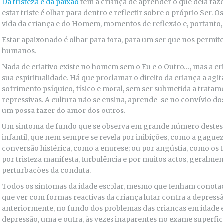
Da tristeza e da paixão
tem a criança de aprender o que dela fa
estar triste é olhar para dentro e reflectir sobre o próprio Ser. O
vida da criança e do Homem, momentos de reflexão e, portanto, 
Estar apaixonado é olhar para fora, para um ser que nos permi
humanos.
Nada de criativo existe no homem sem o Eu e o Outro…, mas a c
sua espiritualidade. Há que proclamar o direito da criança a agit
sofrimento psíquico, físico e moral, sem ser submetida a trat
repressivas. A cultura não se ensina, aprende-se no convívio d
um possa fazer do amor dos outros.
Um sintoma de fundo que se observa em grande número destes s
infantil, que nem sempre se revela por inibições, como a gagu
conversão histérica, como a enurese; ou por angústia, como os t
por tristeza manifesta, turbulência e por muitos actos, geralm
perturbações da conduta.
Todos os sintomas da idade escolar, mesmo que tenham conota
que ver com formas reactivas da criança lutar contra a depress
anteriormente, no fundo dos problemas das crianças em idade e
depressão, uma e outra, às vezes inaparentes no exame superfici