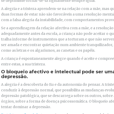
se deprimisse tornar-se-ia rigidamente sempre igual.
A alegria e a tristeza aprendem-se na relação com a mãe, mas qu
duas formas de estar não são favoráveis a uma resolução mental,
com a falsa alegria da instabilidade, com comportamentos provo
Se a aprendizagem da relação afectiva com a mãe, e a resoluçã
adequadamente antes da escola, a criança não pode aceitar o qu
tralha informe de instrumentos que a torturam e que não servem
ser amada e encontrar quietação num ambiente tranquilizador, 
como as letras e os algarismos, as canetas e os papéis.
A criança é espontaneamente alegre quando é aceite e compreen
entre estas, a sua tristeza.
O bloqueio afectivo e intelectual pode ser um
depressão.
A alegria é a descoberta do Eu e da autonomia do pensar. A trist
conduzir à depressão normal, que possibilita as mudanças evolut
depressão patológica, que se descarrega sobre os outros, sobr
órgãos, sobre a forma de doença psicossomática. O bloqueio afe
tentar dominar a depressão.