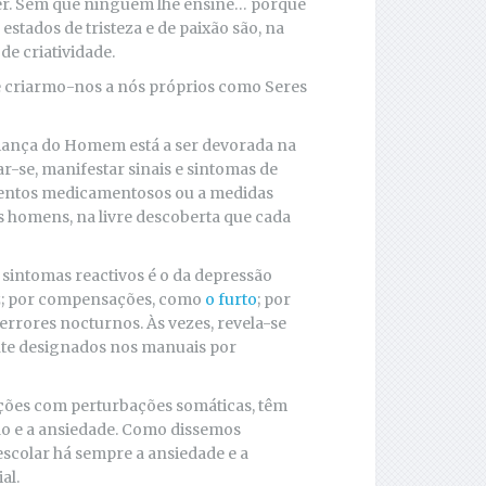
zer. Sem que ninguém lhe ensine… porque
s estados de tristeza e de paixão são, na
de criatividade.
te criarmo-nos a nós próprios como Seres
riança do Homem está a ser devorada na
ar-se, manifestar sinais e sintomas de
amentos medicamentosos ou a medidas
os homens, na livre descoberta que cada
intomas reactivos é o da depressão
ez; por compensações, como
o furto
; por
errores nocturnos. Às vezes, revela-se
ente designados nos manuais por
ções com perturbações somáticas, têm
ão e a ansiedade. Como dissemos
scolar há sempre a ansiedade e a
al.