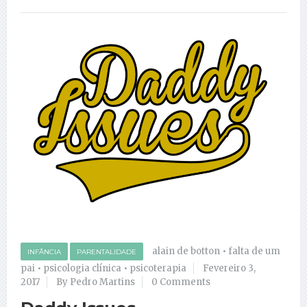
alain de botton
•
falta de um
INFÂNCIA
PARENTALIDADE
pai
•
psicologia clínica
•
psicoterapia
Fevereiro 3,
2017
By Pedro Martins
0 Comments