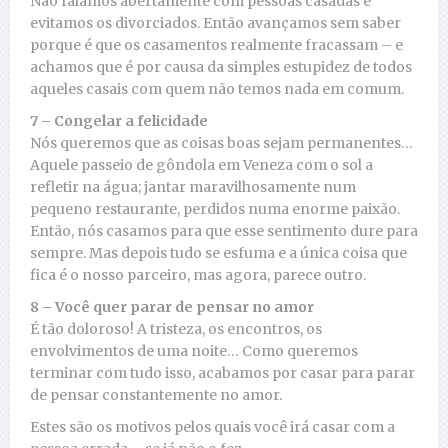
Não falamos abertamente com pessoas casadas e
evitamos os divorciados. Então avançamos sem saber
porque é que os casamentos realmente fracassam – e
achamos que é por causa da simples estupidez de todos
aqueles casais com quem não temos nada em comum.
7 – Congelar a felicidade
Nós queremos que as coisas boas sejam permanentes…
Aquele passeio de gôndola em Veneza com o sol a
refletir na água; jantar maravilhosamente num
pequeno restaurante, perdidos numa enorme paixão.
Então, nós casamos para que esse sentimento dure para
sempre. Mas depois tudo se esfuma e a única coisa que
fica é o nosso parceiro, mas agora, parece outro.
8 – Você quer parar de pensar no amor
É tão doloroso! A tristeza, os encontros, os
envolvimentos de uma noite… Como queremos
terminar com tudo isso, acabamos por casar para parar
de pensar constantemente no amor.
Estes são os motivos pelos quais você irá casar com a