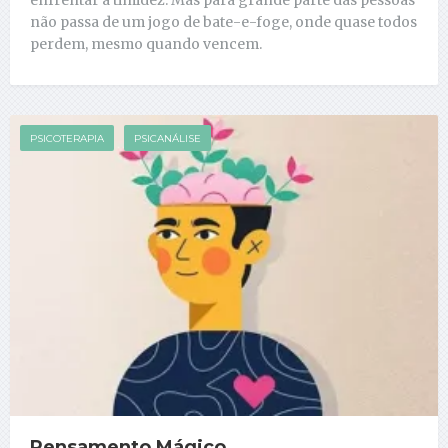
não passa de um jogo de bate-e-foge, onde quase todos
perdem, mesmo quando vencem.
PSICOTERAPIA
PSICANÁLISE
Pensamento Mágico