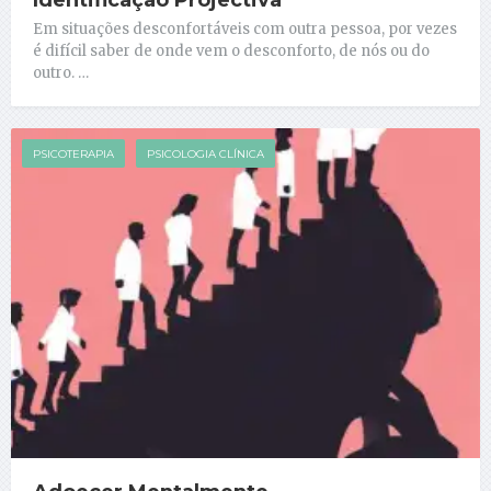
Identificação Projectiva
Em situações desconfortáveis com outra pessoa, por vezes
é difícil saber de onde vem o desconforto, de nós ou do
outro. …
PSICOTERAPIA
PSICOLOGIA CLÍNICA