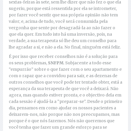
sextas-feiras às sete, sem lhe dizer que não fez o que ela
sugeriu, porque está ressentida por ela se intrometer,
por fazer você sentir que sua própria opinião não tem
valor; e, acima de tudo, você será consumida pela
vergonha que sente por desagradá-la ao não fazer o
que ela quer. Em tudo isto há uma inversão, pois, na
verdade, a sua terapeuta só lhe deu um conselho para
lhe agradar a si, e não a ela. No final, ninguém está feliz.
É por isso que receber conselhos não é a solução para
os seus problemas,
SNFPM
. Subjacente a todo esse
“empurrão” sobre o que fazer com o seu apartamento e
com o rapaz que a convidou para sair, e as dezenas de
outros conselhos que você pode ter tentado obter, está a
esperança da sua terapeuta de que você a deixará. Não
agora, mas quando estiver pronta, e o objectivo dela em
cada sessão é ajudá-la a “preparar-se”. Desde o primeiro
dia, pensamos em como ajudar os nossos pacientes a
deixarem-nos, não porque não nos preocupamos, mas
porque é o que nós fazemos. Nós não queremos que
você tenha que fazer um grande esforço para se