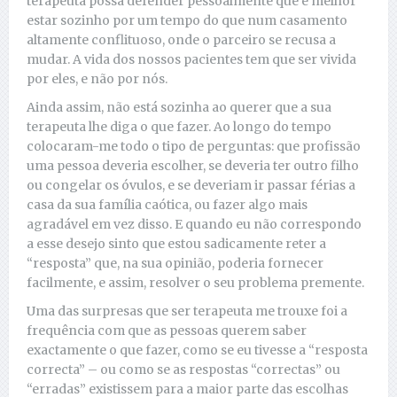
terapeuta possa defender pessoalmente que é melhor
estar sozinho por um tempo do que num casamento
altamente conflituoso, onde o parceiro se recusa a
mudar. A vida dos nossos pacientes tem que ser vivida
por eles, e não por nós.
Ainda assim, não está sozinha ao querer que a sua
terapeuta lhe diga o que fazer. Ao longo do tempo
colocaram-me todo o tipo de perguntas: que profissão
uma pessoa deveria escolher, se deveria ter outro filho
ou congelar os óvulos, e se deveriam ir passar férias a
casa da sua família caótica, ou fazer algo mais
agradável em vez disso. E quando eu não correspondo
a esse desejo sinto que estou sadicamente reter a
“resposta” que, na sua opinião, poderia fornecer
facilmente, e assim, resolver o seu problema premente.
Uma das surpresas que ser terapeuta me trouxe foi a
frequência com que as pessoas querem saber
exactamente o que fazer, como se eu tivesse a “resposta
correcta” – ou como se as respostas “correctas” ou
“erradas” existissem para a maior parte das escolhas