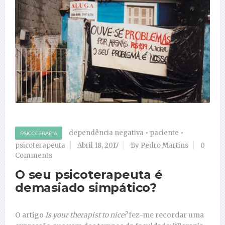
dependência negativa
•
paciente
•
PSICOTERAPIA
psicoterapeuta
Abril 18, 2017
By Pedro Martins
0
Comments
O seu psicoterapeuta é
demasiado simpático?
O artigo
Is your therapist to nice?
fez-me recordar uma