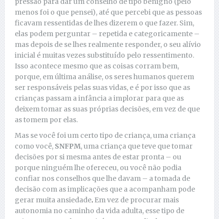
pressão para dar um conselho de tipo benigno (pelo
menos foi o que pensei), até que percebi que as pessoas
ficavam ressentidas de lhes dizerem o que fazer. Sim,
elas podem perguntar – repetida e categoricamente –
mas depois de se lhes realmente responder, o seu alívio
inicial é muitas vezes substituído pelo ressentimento.
Isso acontece mesmo que as coisas corram bem,
porque, em última análise, os seres humanos querem
ser responsáveis pelas suas vidas, e é por isso que as
crianças passam a infância a implorar para que as
deixem tomar as suas próprias decisões, em vez de que
as tomem por elas.
Mas se você foi um certo tipo de criança, uma criança
como você,
SNFPM
, uma criança que teve que tomar
decisões por si mesma antes de estar pronta – ou
porque ninguém lhe ofereceu, ou você não podia
confiar nos conselhos que lhe davam – a tomada de
decisão com as implicações que a acompanham pode
gerar muita ansiedade
.
Em vez de procurar mais
autonomia no caminho da vida adulta, esse tipo de