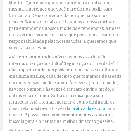
libertar. Queremos que você aprenda a confiar em si
mesma. Queremos que você pare de nos pedir para
brincar ao Deus com sua vida porque não somos
deuses. Somos mortais que fazemos o nosso melhor
para entender os nossos modelos e tendências, a nossa
dor e os nossos anseios, para que possamos assumir a
responsabilidade pelas nossas vidas. E queremos que
você faça o mesmo.
Até certo ponto, todos nós travamos essa batalha
interna: criança ou adulto? Segurança ou liberdade? E
não importa onde nos posicionamos nesse continuum,
em última análise, cada decisão que tomamos é baseada
em duas coisas: medo e amor. Às vezes ganha o medo,
às vezes o amor, e às vezes é sensato ouvir o medo, e
outras vezes o amor. Se há uma coisa que a sua
terapeuta está a tentar mostrar, é como distinguir os
dois. E ela mostra-o através da
prática da escuta
para
que você possa usar os seus sentimentos como uma
bússola para a orientar na melhor direcção possível.
Os terapeutas podem não dar conselhos, mas damos