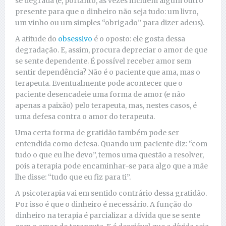
se degrada (e, portanto, às vezes incluem algum outro
presente para que o dinheiro não seja tudo: um livro,
um vinho ou um simples “obrigado” para dizer adeus).
A atitude do
obsessivo
é o oposto: ele gosta dessa
degradação. E, assim, procura depreciar o amor de que
se sente dependente. É possível receber amor sem
sentir dependência? Não é o paciente que ama, mas o
terapeuta. Eventualmente pode acontecer que o
paciente desencadeie uma forma de amor (e não
apenas a paixão) pelo terapeuta, mas, nestes casos, é
uma defesa contra o amor do terapeuta.
Uma certa forma de gratidão também pode ser
entendida como defesa. Quando um paciente diz: “com
tudo o que eu lhe devo”, temos uma questão a resolver,
pois a terapia pode encaminhar-se para algo que a mãe
lhe disse: “tudo que eu fiz para ti”.
A psicoterapia vai em sentido contrário dessa gratidão.
Por isso é que o dinheiro é necessário. A função do
dinheiro na terapia é parcializar a dívida que se sente