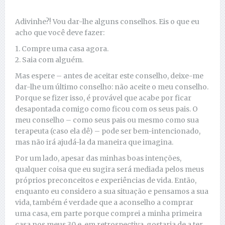
Adivinhe?! Vou dar-lhe alguns conselhos. Eis o que eu
acho que você deve fazer:
1. Compre uma casa agora.
2. Saia com alguém.
Mas espere – antes de aceitar este conselho, deixe-me
dar-lhe um último conselho: não aceite o meu conselho.
Porque se fizer isso, é provável que acabe por ficar
desapontada comigo como ficou com os seus pais. O
meu conselho – como seus pais ou mesmo como sua
terapeuta (caso ela dê) – pode ser bem-intencionado,
mas não irá ajudá-la da maneira que imagina.
Por um lado, apesar das minhas boas intenções,
qualquer coisa que eu sugira será mediada pelos meus
próprios preconceitos e experiências de vida. Então,
enquanto eu considero a sua situação e pensamos a sua
vida, também é verdade que a aconselho a comprar
uma casa, em parte porque comprei a minha primeira
casa nos meus 30 e, em retrospectiva, gostaria de a ter