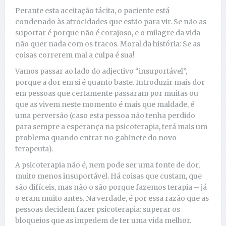
Perante esta aceitação tácita, o paciente está
condenado às atrocidades que estão para vir. Se não as
suportar é porque não é corajoso, e o milagre da vida
não quer nada com os fracos. Moral da história: Se as
coisas correrem mal a culpa é sua!
Vamos passar ao lado do adjectivo “insuportável”,
porque a dor em si é quanto baste. Introduzir mais dor
em pessoas que certamente passaram por muitas ou
que as vivem neste momento é mais que maldade, é
uma perversão (caso esta pessoa não tenha perdido
para sempre a esperança na psicoterapia, terá mais um
problema quando entrar no gabinete do novo
terapeuta).
A psicoterapia não é, nem pode ser uma fonte de dor,
muito menos insuportável. Há coisas que custam, que
são difíceis, mas não o são porque fazemos terapia – já
o eram muito antes. Na verdade, é por essa razão que as
pessoas decidem fazer psicoterapia: superar os
bloqueios que as impedem de ter uma vida melhor.