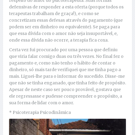
respeito do amor do psicoterapeuta. Suas formas
defensivas de responder a esta oferta (porque todos os
terapeutas trabalham de graça!), e como se
concretizam essas defesas através do pagamento (que
podem ser em dinheiro ou equivalente). Se paga para
que essa dívida com o amor não seja insuportável, e,
onde essa dívida não ocorre, a terapia fica coxa.
Certa vez fui procurado por uma pessoa que definiu
que viria falar comigo duas ou três vezes. No final fez o
pagamento e, como não tenho o hábito de contar o
dinheiro, só mais tarde verifiquei que me tinha pago a
mais. Liguei-lhe para o informar do sucedido. Disse-me
que não se tinha enganado, que tinha feito de propósito.
Apesar de neste caso ser pouco provável, gostava que
ele regressasse e pudesse compreender o propósito, a
sua forma de lidar com o amor.
* Psicoterapia Psicodinâmica