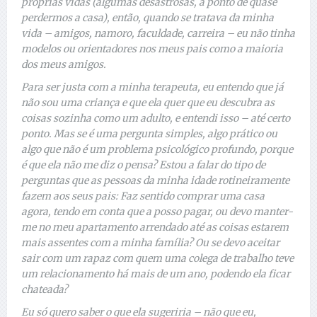
próprias vidas (algumas desastrosas, a ponto de quase
perdermos a casa), então, quando se tratava da minha
vida – amigos, namoro, faculdade, carreira – eu não tinha
modelos ou orientadores nos meus pais como a maioria
dos meus amigos.
Para ser justa com a minha terapeuta, eu entendo que já
não sou uma criança e que ela quer que eu descubra as
coisas sozinha como um adulto, e entendi isso – até certo
ponto. Mas se é uma pergunta simples, algo prático ou
algo que não é um problema psicológico profundo, porque
é que ela não me diz o pensa? Estou a falar do tipo de
perguntas que as pessoas da minha idade rotineiramente
fazem aos seus pais: Faz sentido comprar uma casa
agora, tendo em conta que a posso pagar, ou devo manter-
me no meu apartamento arrendado até as coisas estarem
mais assentes com a minha família? Ou se devo aceitar
sair com um rapaz com quem uma colega de trabalho teve
um relacionamento há mais de um ano, podendo ela ficar
chateada?
Eu só quero saber o que ela sugeriria – não que eu,