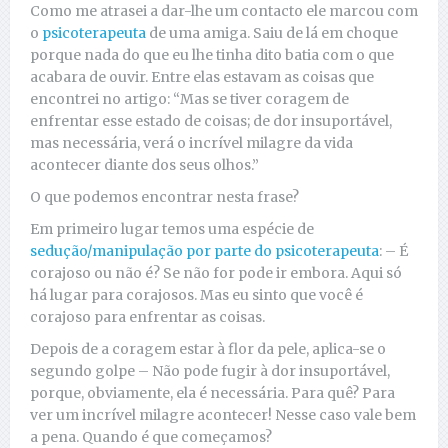
Como me atrasei a dar-lhe um contacto ele marcou com
o
psicoterapeuta
de uma amiga. Saiu de lá em choque
porque nada do que eu lhe tinha dito batia com o que
acabara de ouvir. Entre elas estavam as coisas que
encontrei no artigo: “Mas se tiver coragem de
enfrentar esse estado de coisas; de dor insuportável,
mas necessária, verá o incrível milagre da vida
acontecer diante dos seus olhos.”
O que podemos encontrar nesta frase?
Em primeiro lugar temos uma espécie de
sedução/manipulação por parte do psicoterapeuta
: – É
corajoso ou não é? Se não for pode ir embora. Aqui só
há lugar para corajosos. Mas eu sinto que você é
corajoso para enfrentar as coisas.
Depois de a coragem estar à flor da pele, aplica-se o
segundo golpe – Não pode fugir à dor insuportável,
porque, obviamente, ela é necessária. Para quê? Para
ver um incrível milagre acontecer! Nesse caso vale bem
a pena. Quando é que começamos?