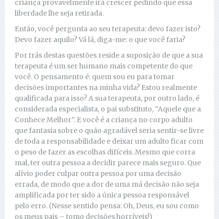
criança provavelmente irá crescer pedindo que essa
liberdade lhe seja retirada.
Então, você pergunta ao seu terapeuta: devo fazer isto?
Devo fazer aquilo? Vá lá, diga-me: o que você faria?
Por trás destas questões reside a suposição de que a sua
terapeuta é um ser humano mais competente do que
você. O pensamento é: quem sou eu para tomar
decisões importantes na minha vida? Estou realmente
qualificada para isso? A sua terapeuta, por outro lado, é
considerada especialista, o pai substituto, “Aquele que a
Conhece Melhor”. E você é a criança no corpo adulto
que fantasia sobre o quão agradável seria sentir-se livre
de toda a responsabilidade e deixar um adulto ficar com
o peso de fazer as escolhas difíceis. Mesmo que corra
mal, ter outra pessoa a decidir parece mais seguro. Que
alívio poder culpar outra pessoa por uma decisão
errada, de modo que a dor de uma má decisão não seja
amplificada por ter sido a única pessoa responsável
pelo erro. (Nesse sentido pensa: Oh, Deus, eu sou como
os meus pais – tomo decisões horríveis!)