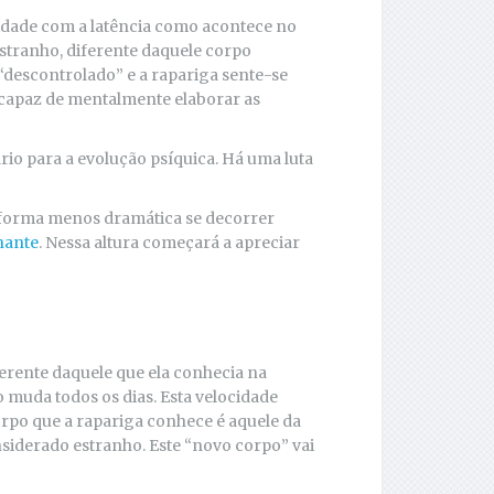
dade com a latência como acontece no
stranho, diferente daquele corpo
 “descontrolado” e a rapariga sente-se
ncapaz de mentalmente elaborar as
o para a evolução psíquica. Há uma luta
e forma menos dramática se decorrer
nante
. Nessa altura começará a apreciar
erente daquele que ela conhecia na
o muda todos os dias. Esta velocidade
orpo que a rapariga conhece é aquele da
onsiderado estranho. Este “novo corpo” vai