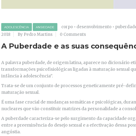
corpo
•
desenvolvimento
•
puberdad
ADOLESCÊNCIA
ANSIEDADE
2018
By Pedro Martins
0 Comments
A Puberdade e as suas consequênc
A palavra puberdade, de origem latina, aparece no dicionário e
transformações psicofisiológicas ligadas à maturação sexual 
infância à adolescência”.
Trata-se de um conjunto de processos geneticamente pré-defi
maturação sexual.
É uma fase crucial de mudanças somáticas e psicológicas, duran
nucleares que vão constituir matrizes da personalidade a consol
A puberdade caracteriza-se pelo surgimento da capacidade orgá
entre a preeminência do desejo sexual e a efectivação dessa poss
angústia.