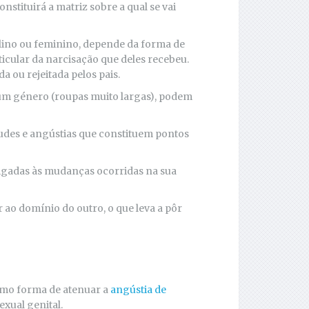
stituirá a matriz sobre a qual se vai
lino ou feminino, depende da forma de
icular da narcisação que deles recebeu.
 ou rejeitada pelos pais.
um género (roupas muito largas), podem
tudes e angústias que constituem pontos
 ligadas às mudanças ocorridas na sua
ao domínio do outro, o que leva a pôr
omo forma de atenuar a
angústia de
xual genital.