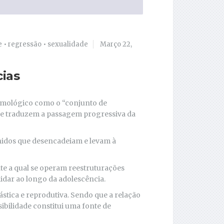
e
•
regressão
•
sexualidade
Março 22,
ias
timológico como o “conjunto de
que traduzem a passagem progressiva da
nidos que desencadeiam e levam à
te a qual se operam reestruturações
idar ao longo da adolescência.
stica e reprodutiva. Sendo que a relação
ibilidade constitui uma fonte de