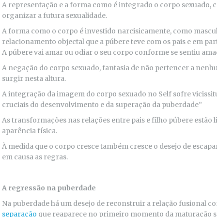
A representação e a forma como é integrado o corpo sexuado, con
organizar a futura sexualidade.
A forma como o corpo é investido narcisicamente, como mascu
relacionamento objectal que a púbere teve com os pais e em part
A púbere vai amar ou odiar o seu corpo conforme se sentiu amada
A negação do corpo sexuado, fantasia de não pertencer a nenh
surgir nesta altura.
A integração da imagem do corpo sexuado no Self sofre vicissi
cruciais do desenvolvimento e da superação da puberdade”
As transformações nas relações entre pais e filho púbere estão
aparência física.
À medida que o corpo cresce também cresce o desejo de escapar 
em causa as regras.
A regressão na puberdade
Na puberdade há um desejo de reconstruir a relação fusional c
separação
que reaparece no primeiro momento da maturação se