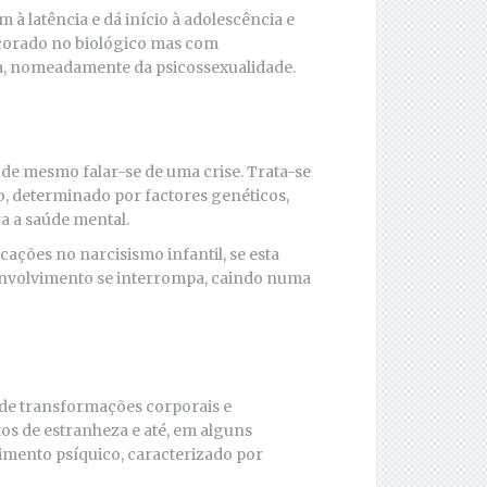
 à latência e dá início à adolescência e
ncorado no biológico mas com
ca, nomeadamente da psicossexualidade.
de mesmo falar-se de uma crise. Trata-se
o, determinado por factores genéticos,
a a saúde mental.
cações no narcisismo infantil, se esta
senvolvimento se interrompa, caindo numa
de transformações corporais e
s de estranheza e até, em alguns
rimento psíquico, caracterizado por