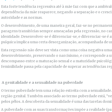
Esta forte tendência regressiva até à mãe faz com que a ambival
dependência da mãe reaparece, negando a separação e o crescime
autoridade e as normas.
O desenvolvimento, de uma maneira geral, faz-se no permanente
paragens transitórias sempre ameaçadas pela regressão, no cam
identidade. Desenvolver-se é diferenciar-se, e diferenciar-se é 
psíquica implica uma certa desorganização, acompanhada de 
Esta regressão não deve ser vista como uma coisa negativa uma 
desenvolvimento, preservando o narcisismo, e corresponde a 
descompasso entre a maturação sexual e a maturidade psicológic
feminilidade passa pela capacidade de superar as tendências re
A genitalidade e a sexualidade na puberdade
O termo puberdade tem uma relação estreita com a sexualidade. 
região genital. Também associado ao termo puberdade está, “vel
pelos pêlos. A descoberta da sexualidade é uma das tarefas dom
A puberdade com as suas transformações impõe a realidade (pa