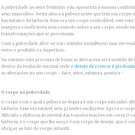
A puberdade no sexo feminino não apresenta a mesma continui
sexo masculino. Nesta altura a púbere sente que tem um corpo e
harmónico da latência. Esse era um corpo controlável, este está
insegura e ineficiente sem controlo sobre o seu corpo, sendo i
transformações que se processam.
Com a puberdade abre-se um caminho tumultuoso mas necessári
entre o proibido e o imperioso.
No entanto este processo de bruscas alterações será sentido d
dentro da evolução normal onde
o desejo de crescer é predomi
as alterações no seu corpo – face, seios, estatura, postura -.
O corpo na puberdade
O corpo com o qual a púbere se depara é um corpo estranho, dif
latência. Esse era estável, sem grandes oscilações. Agora o corp
dificulta a elaboração mental das transformações em curso.O c
latência, e o corpo que lhe surge é um corpo de desejo, que é c
obrigar ao luto do corpo infantil.