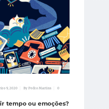
iro 9, 2020
By Pedro Martins
0
erir tempo ou emoções?