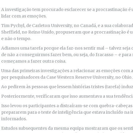
A investigação tem procurado esclarecer se a procrastinação é
lidar com as emoções.
Tim Pychyl, de Carleton University, no Canadá, e a sua colaborad
Sheffield, no Reino Unido, propuseram que a procrastinação é
e não o tempo.
Adiamos uma tarefa porque ela faz-nos sentir mal – talvez sej
de não a conseguirmos fazer bem, ou seja, do fracasso – e par
começamos a fazer outra coisa.
Uma das primeiras investigações a relacionar as emoções com a
por pesquisadores da Case Western Reserve University, no Ohio.
Ao pedirem às pessoas que lessem histórias tristes (tarefa) ind
Posteriormente, verificaram que isso aumentava a sua tendência
Isso levou os participantes a distraíram-se com quebra-cabeças
prepararem para o teste de inteligência que estava incluído na
informados.
Estudos subsequentes da mesma equipa mostraram que os sent