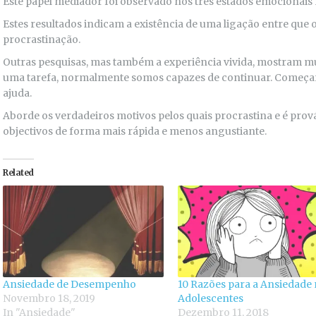
Este papel mediador foi observado nos três estados emocionais 
Estes resultados indicam a existência de uma ligação entre que 
procrastinação.
Outras pesquisas, mas também a experiência vivida, mostram 
uma tarefa, normalmente somos capazes de continuar. Começar
ajuda.
Aborde os verdadeiros motivos pelos quais procrastina e é prov
objectivos de forma mais rápida e menos angustiante.
Related
Ansiedade de Desempenho
10 Razões para a Ansiedade
Novembro 18, 2019
Adolescentes
In "Ansiedade"
Dezembro 11, 2018