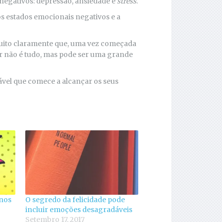
negativos: depressão, ansiedade e
stress
.
os estados emocionais negativos e a
muito claramente que, uma vez começada
 não é tudo, mas pode ser uma grande
ável que comece a alcançar os seus
 nos
O segredo da felicidade pode
incluir emoções desagradáveis
Setembro 17, 2017