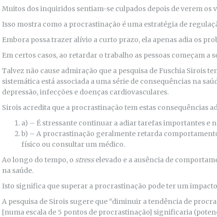
Muitos dos inquiridos sentiam-se culpados depois de verem os v
Isso mostra como a procrastinação é uma estratégia de regulaç
Embora possa trazer alívio a curto prazo, ela apenas adia os pr
Em certos casos, ao retardar o trabalho as pessoas começam a s
Talvez não cause admiração que a pesquisa de Fuschia Sirois t
sistemática está associada a uma série de consequências na saúd
depressão, infecções e doenças cardiovasculares.
Sirois acredita que a procrastinação tem estas consequências ad
a) – É stressante continuar a adiar tarefas importantes e 
b) – A procrastinação geralmente retarda comportamentos
físico ou consultar um médico.
Ao longo do tempo, o
stress
elevado e a ausência de comportame
na saúde.
Isto significa que superar a procrastinação pode ter um impacto 
A pesquisa de Sirois sugere que “diminuir a tendência de procr
[numa escala de 5 pontos de procrastinação] significaria (potenc