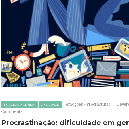
emoções
•
Procrastinar
Fevere
PSICOLOGIA CLÍNICA
ANSIEDADE
Comments
Procrastinação: dificuldade em g