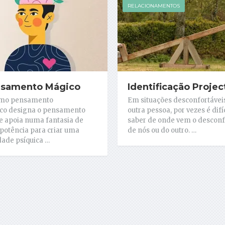
RELACIONAMENTOS
samento Mágico
Identificação Projec
rmo pensamento
Em situações desconfortáve
co designa o pensamento
outra pessoa, por vezes é difíc
e apoia numa fantasia de
saber de onde vem o desconf
otência para criar uma
de nós ou do outro. …
dade psíquica …