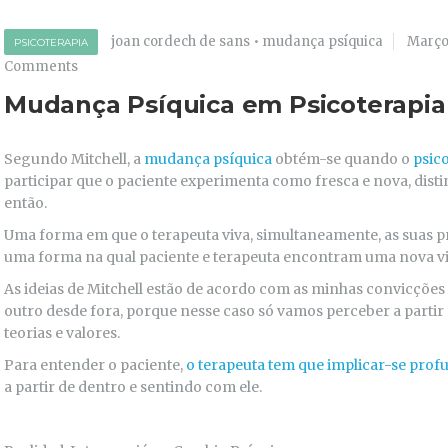
joan cordech de sans
•
mudança psíquica
Março
PSICOTERAPIA
Comments
Mudança Psíquica em Psicoterapia
Segundo Mitchell, a
mudança psíquica
obtém-se quando o
psic
participar que o paciente experimenta como fresca e nova, disti
então.
Uma forma em que o terapeuta viva, simultaneamente, as suas pr
uma forma na qual paciente e terapeuta encontram uma nova v
As ideias de Mitchell estão de acordo com as minhas convicçõ
outro desde fora, porque nesse caso só vamos perceber a partir
teorias e valores.
Para entender o paciente,
o terapeuta tem que implicar-se pro
a partir de dentro e sentindo com ele.