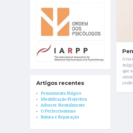
Pen
O te
mági
que s
omnip
Artigos recentes
reali
Pensamento Mágico
Identificação Projectiva
Adoecer Mentalmente
O Perfeccionismo
Rutura e Reparação