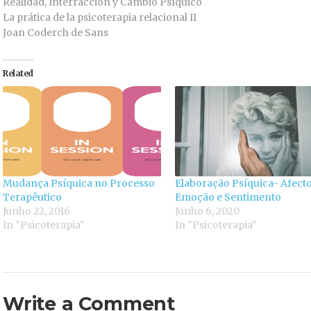
Realidad, Interracción y Cambio Psíquico
La prática de la psicoterapia relacional II
Joan Coderch de Sans
Related
Mudança Psíquica no Processo
Elaboração Psíquica- Afecto
Terapêutico
Emoção e Sentimento
Junho 22, 2016
Junho 6, 2020
In "Psicoterapia"
In "Psicoterapia"
Write a Comment