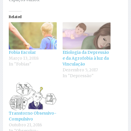
Related
Fobia Escolar
Etiologia da Depressão
Março 13, 2018
e da Agrofobia à luz da
In "Fobias"
Vinculação
Dezembro 5, 2017
In "Depressão"
Transtorno Obsessivo-
Compulsivo
Outubro 21, 2016
In "Obsessivo-