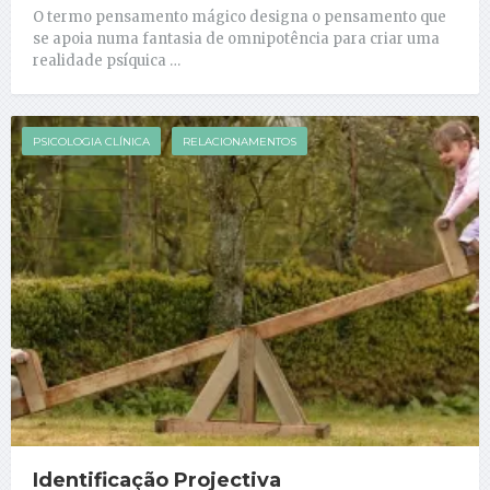
O termo pensamento mágico designa o pensamento que
se apoia numa fantasia de omnipotência para criar uma
realidade psíquica …
PSICOLOGIA CLÍNICA
RELACIONAMENTOS
Identificação Projectiva