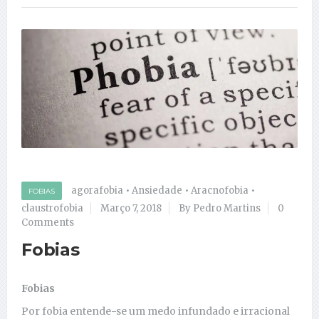
agorafobia
•
Ansiedade
•
Aracnofobia
•
FOBIAS
claustrofobia
Março 7, 2018
By Pedro Martins
0
Comments
Fobias
Fobias
Por fobia entende-se um medo infundado e irracional