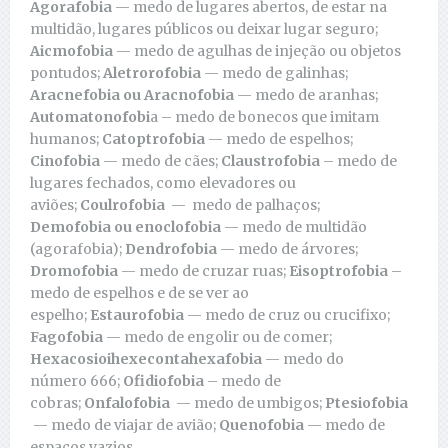
Agorafobia
— medo de lugares abertos, de estar na
multidão, lugares públicos ou deixar lugar seguro;
Aicmofobia
— medo de agulhas de injeção ou objetos
pontudos;
Aletrorofobia
— medo de galinhas;
Aracnefobia ou Aracnofobia
— medo de aranhas;
Automatonofobi
a – medo de bonecos que imitam
humanos;
Catoptrofobia
— medo de espelhos;
Cinofobia
— medo de cães;
Claustrofobia
– medo de
lugares fechados, como elevadores ou
aviões;
Coulrofobia
— medo de palhaços;
Demofobia ou enoclofobia
— medo de multidão
(agorafobia);
Dendrofobia
— medo de árvores;
Dromofobia
— medo de cruzar ruas;
Eisoptrofobia
–
medo de espelhos e de se ver ao
espelho;
Estaurofobia
— medo de cruz ou crucifixo;
Fagofobia
— medo de engolir ou de comer;
Hexacosioihexecontahexafobia
— medo do
número 666;
Ofidiofobia
– medo de
cobras;
Onfalofobia
— medo de umbigos;
Ptesiofobia
— medo de viajar de avião;
Quenofobia
— medo de
espaços vazios.