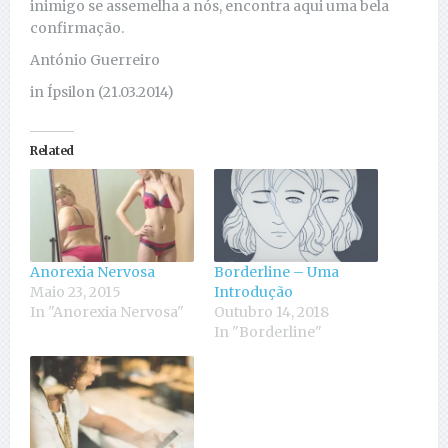
inimigo se assemelha a nós, encontra aqui uma bela
confirmação.
António Guerreiro
in Ípsilon (21.03.2014)
Related
Anorexia Nervosa
Borderline – Uma
Maio 23, 2015
Introdução
In "Anorexia Nervosa"
Outubro 14, 2018
In "Borderline"