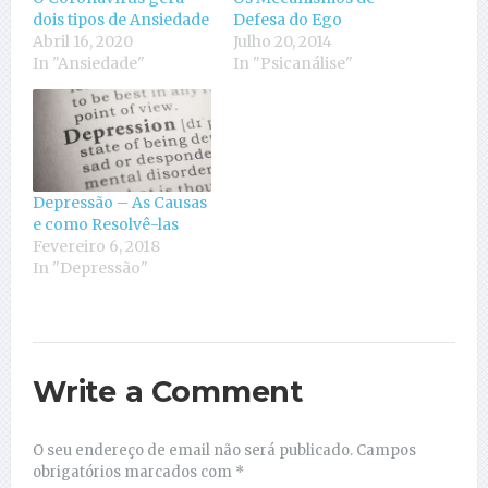
dois tipos de Ansiedade
Defesa do Ego
Abril 16, 2020
Julho 20, 2014
In "Ansiedade"
In "Psicanálise"
Depressão – As Causas
e como Resolvê-las
Fevereiro 6, 2018
In "Depressão"
Write a Comment
O seu endereço de email não será publicado.
Campos
obrigatórios marcados com
*